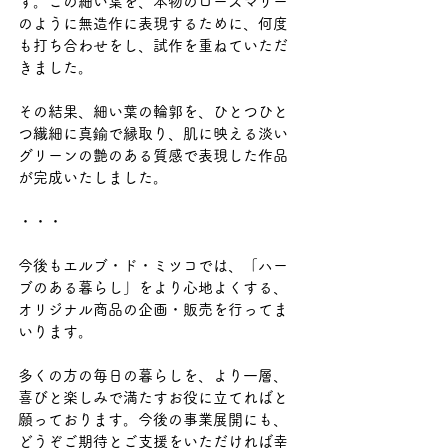
す。この細い葉を、本物のローズマリー
のように無造作に表現するために、何度
も打ち合わせをし、試作を重ねていただ
きました。
その結果、細い葉の輪郭を、ひとつひと
つ繊細に真鍮で縁取り、肌に映える淡い
グリーンの艶のある質感で表現した作品
が完成いたしました。
・・・
今後もエルブ・ド・ミツコでは、「ハー
ブのある暮らし」をより心地よくする​、
オリジナル商品の企画・販売を行ってま
いります。
多くの方の毎日の暮らしを、より一層、
喜びと楽しみで満たすお役に立てればと
願っております。今後の事業展開にも、
どうぞご期待とご支援をいただければ幸